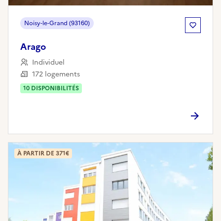
Noisy-le-Grand (93160)
Arago
Individuel
172 logements
10
DISPONIBILITÉ
S
À PARTIR DE 371€