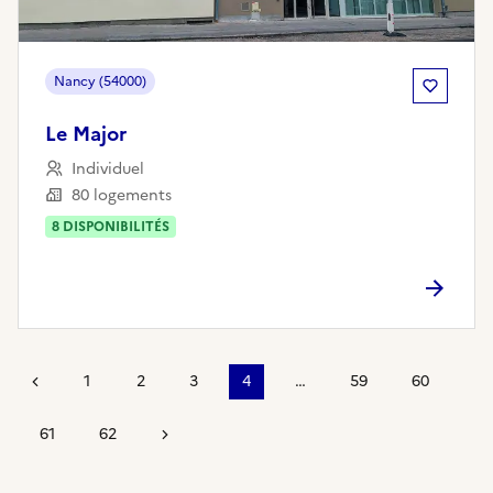
Nancy (54000)
Le Major
Individuel
80 logements
8
DISPONIBILITÉ
S
Page précédente
1
2
3
4
…
59
60
61
62
Page suivante