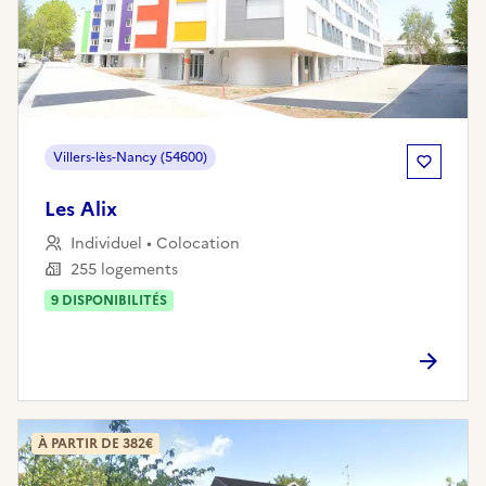
Villers-lès-Nancy (54600)
Les Alix
Individuel • Colocation
255 logements
9
DISPONIBILITÉ
S
À PARTIR DE 382€