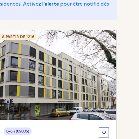
ésidences. Activez
l'alerte
pour être notifié dès
À PARTIR DE 121€
Lyon (69005)