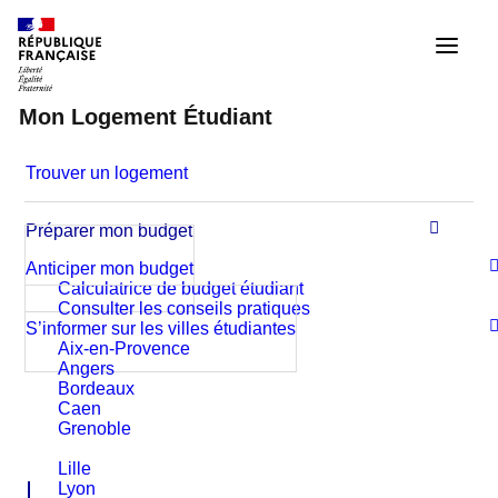
Trouver un logement
Préparer sa vie étudiante à
Marseille
Préparer mon budget
Anticiper mon budget
Calculatrice de budget étudiant
Consulter les conseils pratiques
Être étudiant à Marseille
S’informer sur les villes étudiantes
Aix-en-Provence
Marseille est l’un des plus grands pôles
Angers
Bordeaux
universitaires de France, porté notamment
Caen
Grenoble
par Aix-Marseille Université et de nombreuses
Lille
écoles et instituts (santé, ingénierie,
Lyon